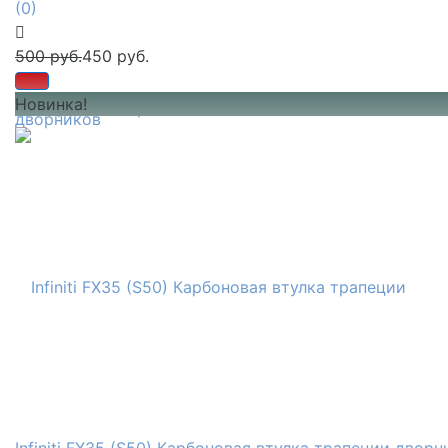
(0)
500 руб.
450 руб.
Новинка!
избранное
сравнить
Infiniti FX35 (S50) Карбоновая втулка трапеции дворн