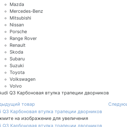
Mazda
Mercedes-Benz
Mitsubishi
Nissan
Porsche
Range Rover
Renault
Skoda
Subaru
Suzuki
Toyota
Volkswagen
Volvo
Audi Q3 Карбоновая втулка трапеции дворников
дыдущий товар
Следую
мите на изображение для увеличения