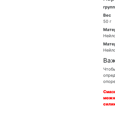
групп
Вес
50 г
Мате
Нейл
Мате
Нейл
Ва
Чтобы
опред
опоре
Смазы
можно
сили