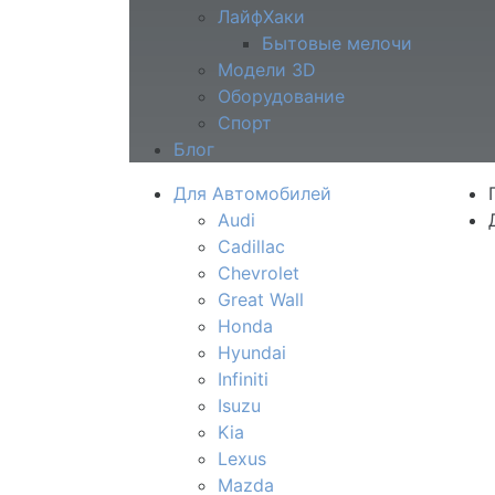
ЛайфХаки
Бытовые мелочи
Модели 3D
Оборудование
Спорт
Блог
Для Автомобилей
Audi
Cadillac
Chevrolet
Great Wall
Honda
Hyundai
Infiniti
Isuzu
Kia
Lexus
Mazda