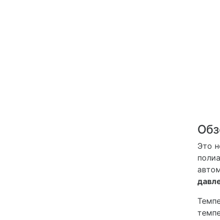
Обз
Это н
полиа
автом
давл
Темпе
темпе