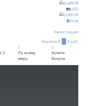
RUB
USD
EUR
Вход
Регистрация
Корзина
0
0 руб.
я 2
По всему
Копите
миру
бонусы