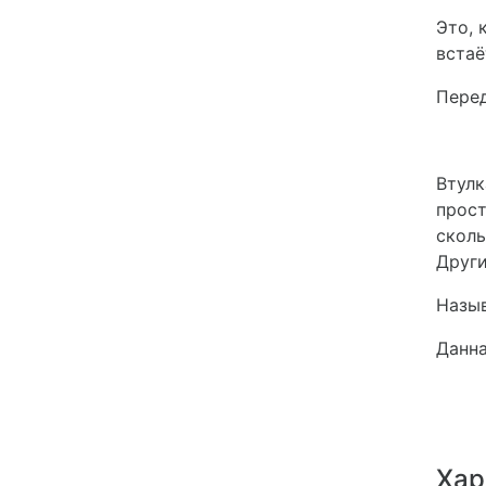
Это, 
встаё
Перед
Втул
прост
скол
Други
Назыв
Данна
Хар