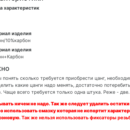
а характеристик
риал изделия
он/10%карбон
риал изделия
он+Карбон
жно
 понять сколько требуется приобрести цанг, необход
елить какие цанги надо менять, достаточно потеребит
. Чаще всего требуется только одна штука. Реже - две
вать ничем не надо. Так же следует удалить остатки 
 использовать смазку которая не испортит характе
коновую
. Так же нельзя использовать фиксаторы резьб