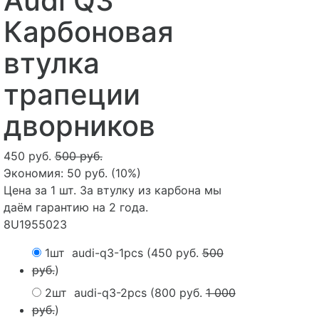
Audi Q3
Карбоновая
втулка
трапеции
дворников
450 руб.
500 руб.
Экономия:
50 руб.
(
10%
)
Цена за 1 шт. За втулку из карбона мы
даём гарантию на 2 года.
8U1955023
1шт
audi-q3-1pcs
(
450 руб.
500
руб.
)
2шт
audi-q3-2pcs
(
800 руб.
1 000
руб.
)