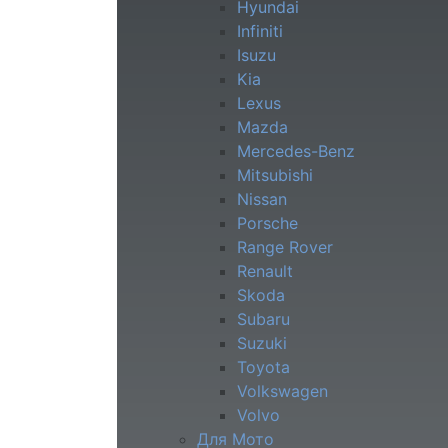
Hyundai
Infiniti
Isuzu
Kia
Lexus
Mazda
Mercedes-Benz
Mitsubishi
Nissan
Porsche
Range Rover
Renault
Skoda
Subaru
Suzuki
Toyota
Volkswagen
Volvo
Для Мото