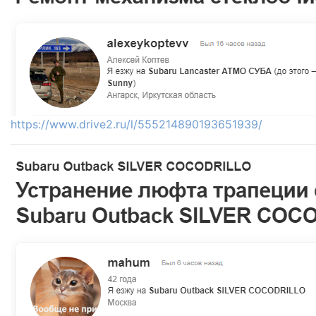
https://www.drive2.ru/l/555214890193651939/