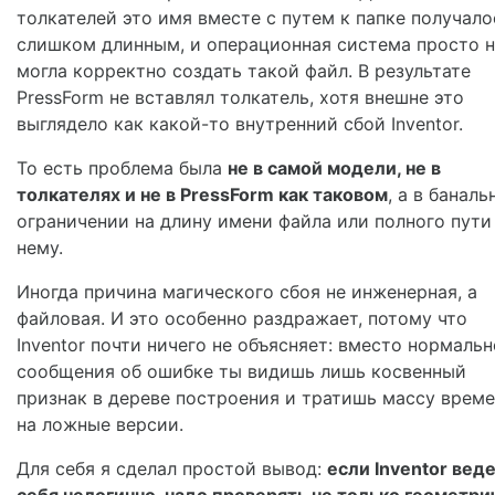
толкателей это имя вместе с путем к папке получало
слишком длинным, и операционная система просто н
могла корректно создать такой файл. В результате
PressForm не вставлял толкатель, хотя внешне это
выглядело как какой-то внутренний сбой Inventor.
То есть проблема была
не в самой модели, не в
толкателях и не в PressForm как таковом
, а в банал
ограничении на длину имени файла или полного пути
нему.
Иногда причина магического сбоя не инженерная, а
файловая. И это особенно раздражает, потому что
Inventor почти ничего не объясняет: вместо нормальн
сообщения об ошибке ты видишь лишь косвенный
признак в дереве построения и тратишь массу врем
на ложные версии.
Для себя я сделал простой вывод:
если Inventor вед
себя нелогично, надо проверять не только геометри