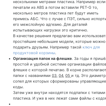
несколькими метрами пластика. Например если
печатали из ABS а потом вставили PET-G то,
несколько метров пластика пет будут иметь
примесь АБС. Что с лучае с ПЭТ, сильно испорт
его межслойную адгезию. Для деталей
испытывающих нагрузки это критично.
В качестве решения предлагаю вам использоват
простейшие небольшие модели, которые можно
подарить друзьям. Например такой
ключ для
продуктовой корзины
.
Организация папок на флешке
. За годы я пришё
простой и удобной системе организации файлов
флешке с которой печатаю. В корне располагаю
папки с названиями
03
,
04
,
05
и тд. Это диамет
сопел для которых сформированы управляющие
коды.
Затем уже внутри находятся подпапки с типами
пластика. И уже в них лежат сами файлы с кодо