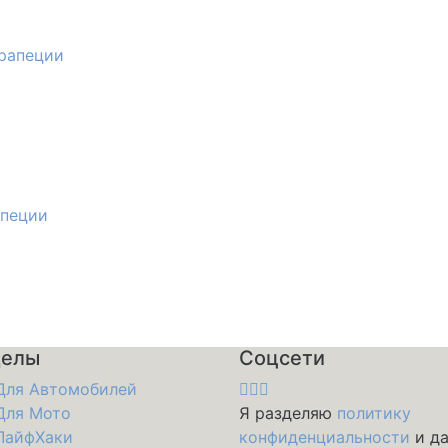
апеции
делы
Соцсети
Для Автомобилей
Для Мото
Я разделяю
политику
ЛайфХаки
конфиденциальности
и д