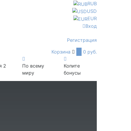
RUB
USD
EUR
Вход
Регистрация
Корзина
0
0 руб.
я 2
По всему
Копите
миру
бонусы