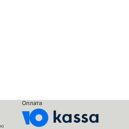
Оплата
аю