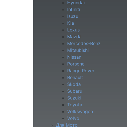
Hyundai
Infiniti
Isuzu
Kia
Lexus
Mazda
Mercedes-Benz
Mitsubishi
Nissan
Porsche
Range Rover
Renault
Skoda
Subaru
Suzuki
Toyota
Volkswagen
Volvo
Для Мото